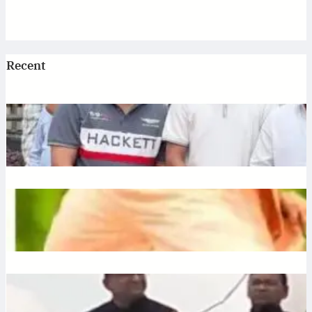
Recent
Jagannath: एटी पैलेस में भगवान जगन्नाथ की स्थापना, डिप्टी सीएम
अरुण साव ने रथ यात्रा को दिखाई हरी झंडी
July 10, 2026
.
Ronit Sharma
Plantation: यूपी में 12 जुलाई को लगेंगे 35 करोड़ पौधे, CM योगी करेंगे
अभियान की शुरुआत
July 10, 2026
.
Ronit Sharma
Liquor: छत्तीसगढ़ में बीजेपी विधायक शकुंतला पोर्ते का शराबबंदी पर बड़ा
बयान, वीडियो वायरल