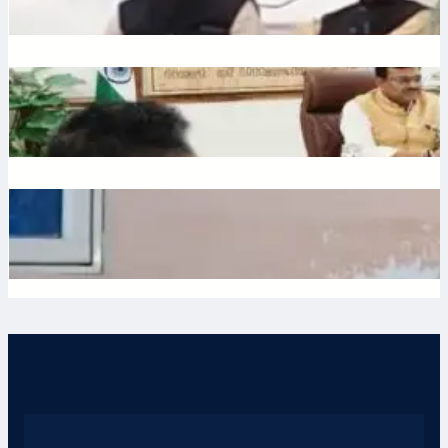
July 10, 2026
.
Ronit Sharma
Water: उत्तराखंड में भूजल संरक्षण पर जोर, मुख्य सचिव ने दिए सख्त निर्देश
July 10, 2026
.
Ronit Sharma
Waqf: वक्फ बोर्ड में गैर-मुस्लिम सदस्यों की नियुक्ति का विरोध, शहर काजी
ने जताई नाराजगी
July 9, 2026
.
Ronit Sharma