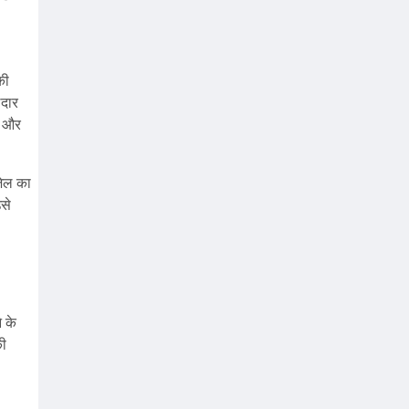
की
ेदार
ै और
जेल का
से
 के
की