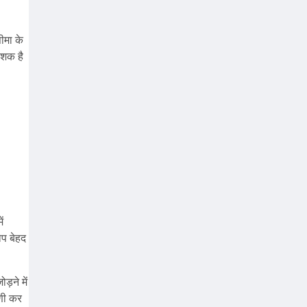
ीमा के
 शक है
ं
ोप बेहद
़ने में
पणी कर