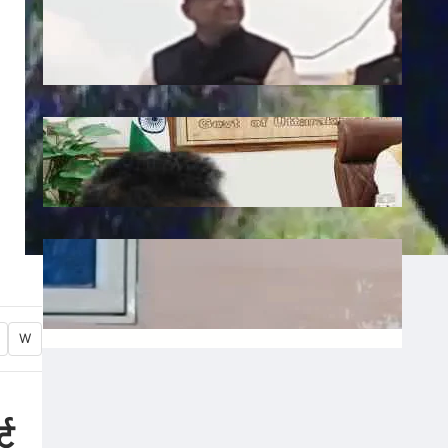
Liquor: छत्तीसगढ़ में बीजेपी विधायक शकुंतला
पोर्ते का शराबबंदी पर बड़ा बयान, वीडियो वायरल
July 10, 2026
.
Ronit Sharma
Water: उत्तराखंड में भूजल संरक्षण पर जोर, मुख्य
सचिव ने दिए सख्त निर्देश
July 10, 2026
.
Ronit Sharma
Waqf: वक्फ बोर्ड में गैर-मुस्लिम सदस्यों की
नियुक्ति का विरोध, शहर काजी ने जताई नाराजगी
July 9, 2026
.
Ronit Sharma
W
्ट