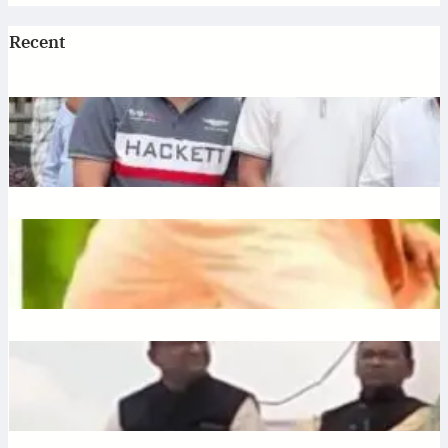
Recent
Jagannath: एटी पैलेस में भगवान जगन्नाथ की स्थापना, डिप्टी सीएम
अरुण साव ने रथ यात्रा को दिखाई हरी झंडी
July 10, 2026
.
Ronit Sharma
Plantation: यूपी में 12 जुलाई को लगेंगे 35 करोड़ पौधे, CM योगी करेंगे
अभियान की शुरुआत
July 10, 2026
.
Ronit Sharma
Liquor: छत्तीसगढ़ में बीजेपी विधायक शकुंतला पोर्ते का शराबबंदी पर बड़ा
बयान, वीडियो वायरल
July 10, 2026
.
Ronit Sharma