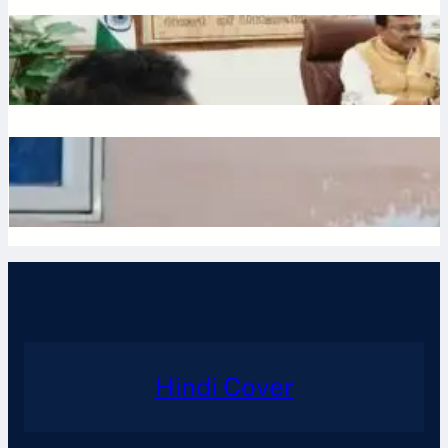
Water: उत्तराखंड में भूजल संरक्षण पर जोर, मुख्य सचिव ने दिए सख्त निर्देश
July 10, 2026
.
Ronit Sharma
Waqf: वक्फ बोर्ड में गैर-मुस्लिम सदस्यों की नियुक्ति का विरोध, शहर काजी
ने जताई नाराजगी
July 9, 2026
.
Ronit Sharma
Hindi Cover