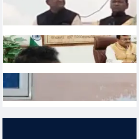
Liquor: छत्तीसगढ़ में बीजेपी विधायक शकुंतला पोर्ते का शराबबंदी पर बड़ा
बयान, वीडियो वायरल
July 10, 2026
.
Ronit Sharma
Water: उत्तराखंड में भूजल संरक्षण पर जोर, मुख्य सचिव ने दिए सख्त निर्देश
July 10, 2026
.
Ronit Sharma
Waqf: वक्फ बोर्ड में गैर-मुस्लिम सदस्यों की नियुक्ति का विरोध, शहर काजी
ने जताई नाराजगी
July 9, 2026
.
Ronit Sharma