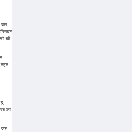
े चल
 गिरावट
शों की
और
े तहत
है,
जस्व का
ी जड़