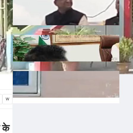
Liquor: छत्तीसगढ़ में बीजेपी विधायक शकुंतला
पोर्ते का शराबबंदी पर बड़ा बयान, वीडियो वायरल
July 10, 2026
.
Ronit Sharma
Water: उत्तराखंड में भूजल संरक्षण पर जोर, मुख्य
सचिव ने दिए सख्त निर्देश
July 10, 2026
.
Ronit Sharma
Waqf: वक्फ बोर्ड में गैर-मुस्लिम सदस्यों की
नियुक्ति का विरोध, शहर काजी ने जताई नाराजगी
July 9, 2026
.
Ronit Sharma
W
 के