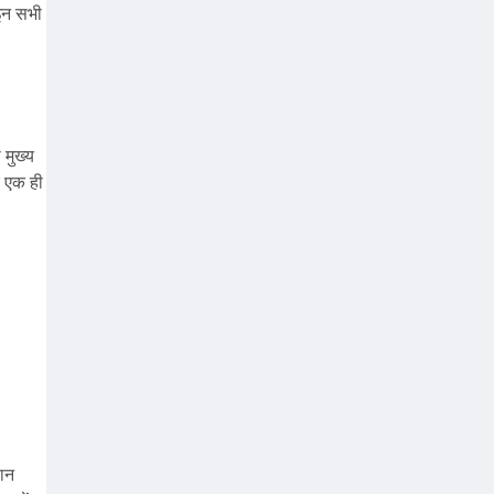
 इन सभी
 मुख्य
र एक ही
यान