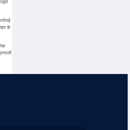
ाइलें
र्रवाई
शहर के
निक
प्रणाली