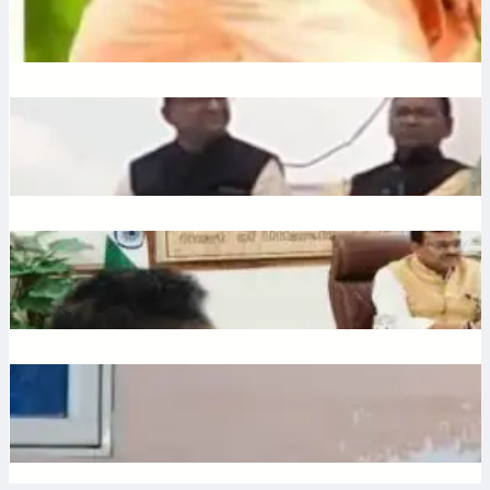
July 10, 2026
.
Ronit Sharma
Liquor: छत्तीसगढ़ में बीजेपी विधायक शकुंतला पोर्ते का शराबबंदी पर बड़ा
बयान, वीडियो वायरल
July 10, 2026
.
Ronit Sharma
Water: उत्तराखंड में भूजल संरक्षण पर जोर, मुख्य सचिव ने दिए सख्त निर्देश
July 10, 2026
.
Ronit Sharma
Waqf: वक्फ बोर्ड में गैर-मुस्लिम सदस्यों की नियुक्ति का विरोध, शहर काजी
ने जताई नाराजगी
July 9, 2026
.
Ronit Sharma