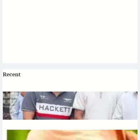
Recent
Jagannath: एटी पैलेस में भगवान जगन्नाथ की स्थापना, डिप्टी सीएम
अरुण साव ने रथ यात्रा को दिखाई हरी झंडी
July 10, 2026
.
Ronit Sharma
Plantation: यूपी में 12 जुलाई को लगेंगे 35 करोड़ पौधे, CM योगी करेंगे
अभियान की शुरुआत