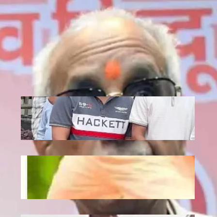
Recent
Jagannath: एटी पैलेस में भगवान जगन्नाथ की
स्थापना, डिप्टी सीएम अरुण साव ने रथ यात्रा को
दिखाई हरी झंडी
July 10, 2026
.
Ronit Sharma
Plantation: यूपी में 12 जुलाई को लगेंगे 35
करोड़ पौधे, CM योगी करेंगे अभियान की शुरुआत
July 10, 2026
.
Ronit Sharma