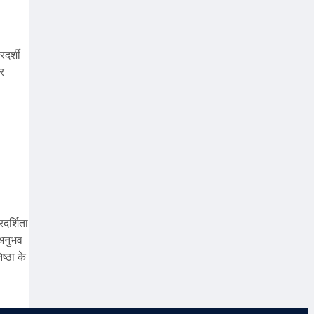
रदर्शी
और
रदर्शिता
 अनुभव
ष्ठा के