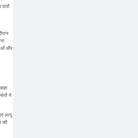
 दावों
दौरान
पना
थाओं और
े कहा
ंतों ने
एं लागू
ना की