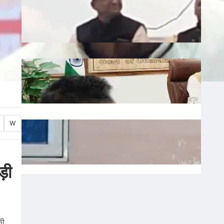
Liquor: छत्तीसगढ़ में बीजेपी विधायक शकुंतला
पोर्ते का शराबबंदी पर बड़ा बयान, वीडियो वायरल
July 10, 2026
.
Ronit Sharma
Water: उत्तराखंड में भूजल संरक्षण पर जोर, मुख्य
सचिव ने दिए सख्त निर्देश
July 10, 2026
.
Ronit Sharma
Waqf: वक्फ बोर्ड में गैर-मुस्लिम सदस्यों की
W
नियुक्ति का विरोध, शहर काजी ने जताई नाराजगी
July 9, 2026
.
Ronit Sharma
ड़ी
की