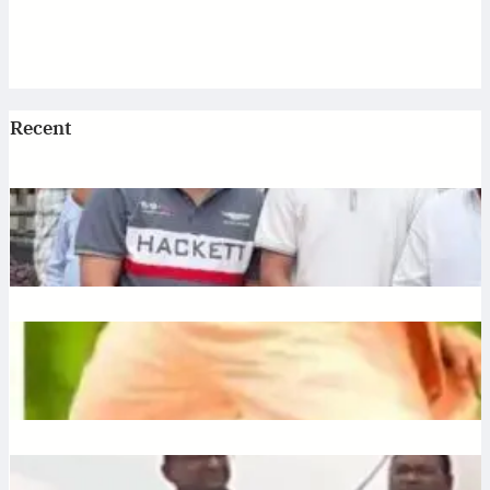
Recent
Jagannath: एटी पैलेस में भगवान जगन्नाथ की स्थापना, डिप्टी सीएम
अरुण साव ने रथ यात्रा को दिखाई हरी झंडी
July 10, 2026
.
Ronit Sharma
Plantation: यूपी में 12 जुलाई को लगेंगे 35 करोड़ पौधे, CM योगी करेंगे
अभियान की शुरुआत
July 10, 2026
.
Ronit Sharma
Liquor: छत्तीसगढ़ में बीजेपी विधायक शकुंतला पोर्ते का शराबबंदी पर बड़ा
बयान, वीडियो वायरल