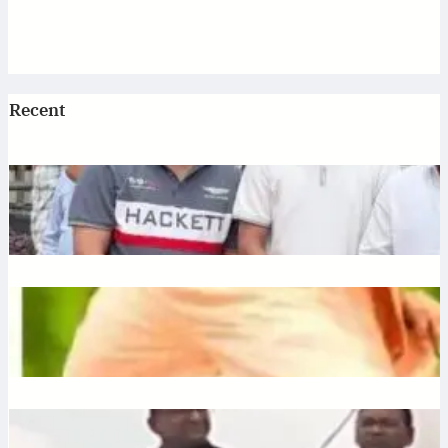
Recent
Jagannath: एटी पैलेस में भगवान जगन्नाथ की स्थापना, डिप्टी सीएम
अरुण साव ने रथ यात्रा को दिखाई हरी झंडी
July 10, 2026
.
Ronit Sharma
Plantation: यूपी में 12 जुलाई को लगेंगे 35 करोड़ पौधे, CM योगी करेंगे
अभियान की शुरुआत
July 10, 2026
.
Ronit Sharma
Liquor: छत्तीसगढ़ में बीजेपी विधायक शकुंतला पोर्ते का शराबबंदी पर बड़ा
बयान, वीडियो वायरल