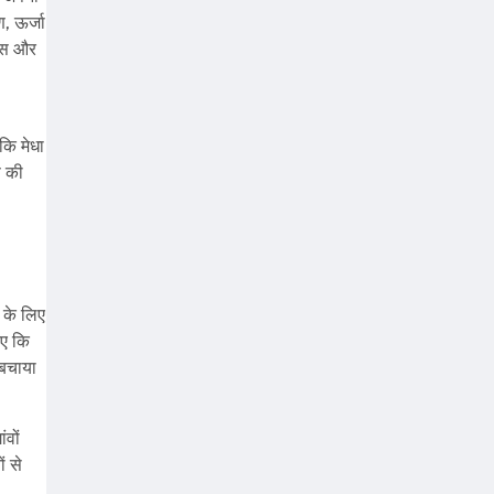
, ऊर्जा
कास और
कि मेधा
ण की
त के लिए
िए कि
 बचाया
ंवों
ं से