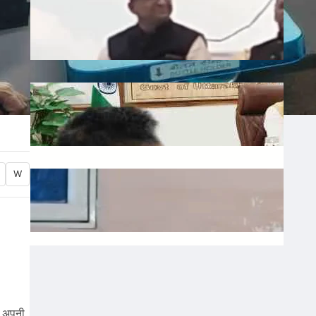
Liquor: छत्तीसगढ़ में बीजेपी विधायक शकुंतला
पोर्ते का शराबबंदी पर बड़ा बयान, वीडियो वायरल
July 10, 2026
.
Ronit Sharma
Water: उत्तराखंड में भूजल संरक्षण पर जोर, मुख्य
सचिव ने दिए सख्त निर्देश
July 10, 2026
.
Ronit Sharma
Waqf: वक्फ बोर्ड में गैर-मुस्लिम सदस्यों की
W
नियुक्ति का विरोध, शहर काजी ने जताई नाराजगी
July 9, 2026
.
Ronit Sharma
ी अपनी