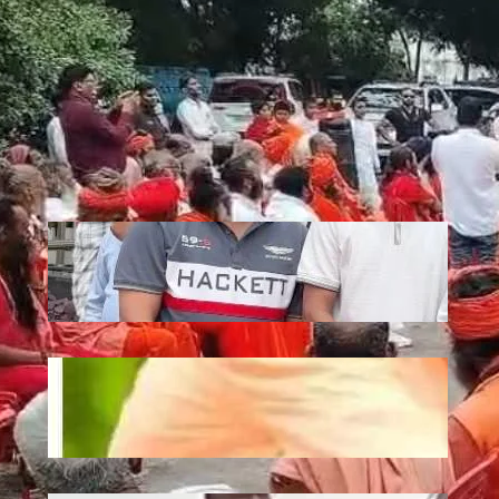
Recent
Jagannath: एटी पैलेस में भगवान जगन्नाथ की
स्थापना, डिप्टी सीएम अरुण साव ने रथ यात्रा को
दिखाई हरी झंडी
July 10, 2026
.
Ronit Sharma
Plantation: यूपी में 12 जुलाई को लगेंगे 35
करोड़ पौधे, CM योगी करेंगे अभियान की शुरुआत
July 10, 2026
.
Ronit Sharma