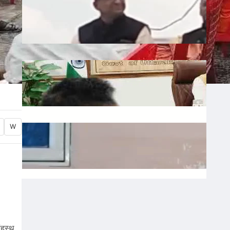
Liquor: छत्तीसगढ़ में बीजेपी विधायक शकुंतला
पोर्ते का शराबबंदी पर बड़ा बयान, वीडियो वायरल
July 10, 2026
.
Ronit Sharma
Water: उत्तराखंड में भूजल संरक्षण पर जोर, मुख्य
सचिव ने दिए सख्त निर्देश
July 10, 2026
.
Ronit Sharma
Waqf: वक्फ बोर्ड में गैर-मुस्लिम सदस्यों की
W
नियुक्ति का विरोध, शहर काजी ने जताई नाराजगी
July 9, 2026
.
Ronit Sharma
ंहस्थ