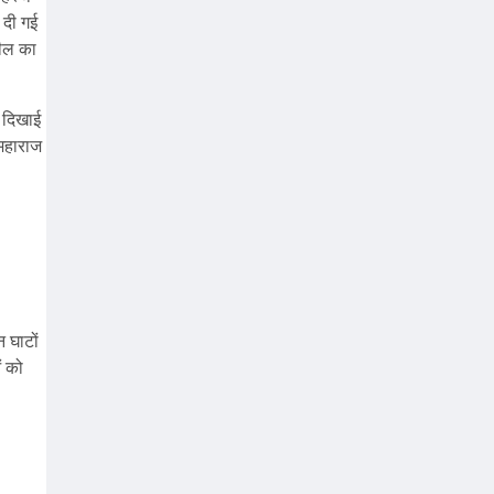
 दी गई
मील का
ट दिखाई
 महाराज
न घाटों
ं को