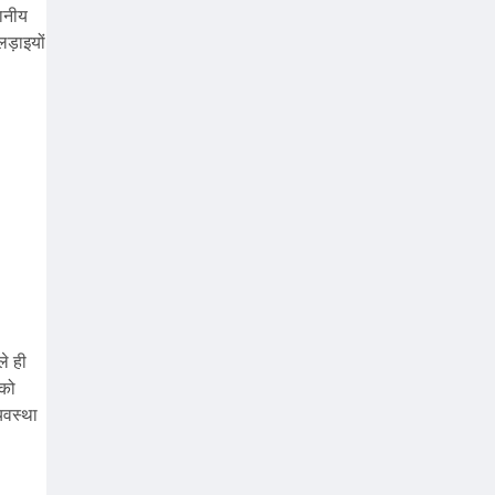
थानीय
ड़ाइयों
ले ही
 को
यवस्था