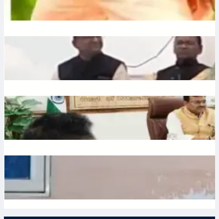
July 10, 2026
.
Ronit Sharma
Liquor: छत्तीसगढ़ में बीजेपी विधायक शकुंतला पोर्ते का शराबबंदी पर बड़ा
बयान, वीडियो वायरल
July 10, 2026
.
Ronit Sharma
Water: उत्तराखंड में भूजल संरक्षण पर जोर, मुख्य सचिव ने दिए सख्त निर्देश
July 10, 2026
.
Ronit Sharma
Waqf: वक्फ बोर्ड में गैर-मुस्लिम सदस्यों की नियुक्ति का विरोध, शहर काजी
ने जताई नाराजगी
July 9, 2026
.
Ronit Sharma