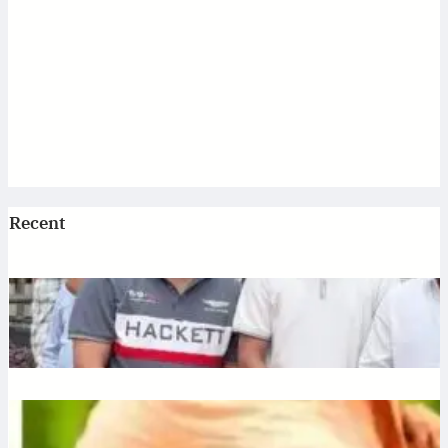
Recent
Jagannath: एटी पैलेस में भगवान जगन्नाथ की स्थापना, डिप्टी सीएम
अरुण साव ने रथ यात्रा को दिखाई हरी झंडी
July 10, 2026
.
Ronit Sharma
Plantation: यूपी में 12 जुलाई को लगेंगे 35 करोड़ पौधे, CM योगी करेंगे
अभियान की शुरुआत