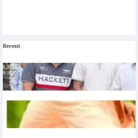
Recent
Jagannath: एटी पैलेस में भगवान जगन्नाथ की स्थापना, डिप्टी सीएम
अरुण साव ने रथ यात्रा को दिखाई हरी झंडी
July 10, 2026
.
Ronit Sharma
Plantation: यूपी में 12 जुलाई को लगेंगे 35 करोड़ पौधे, CM योगी करेंगे
अभियान की शुरुआत
July 10, 2026
.
Ronit Sharma