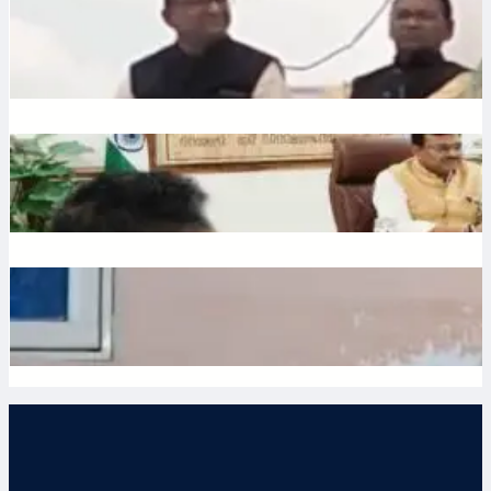
Liquor: छत्तीसगढ़ में बीजेपी विधायक शकुंतला पोर्ते का शराबबंदी पर बड़ा
बयान, वीडियो वायरल
July 10, 2026
.
Ronit Sharma
Water: उत्तराखंड में भूजल संरक्षण पर जोर, मुख्य सचिव ने दिए सख्त निर्देश
July 10, 2026
.
Ronit Sharma
Waqf: वक्फ बोर्ड में गैर-मुस्लिम सदस्यों की नियुक्ति का विरोध, शहर काजी
ने जताई नाराजगी
July 9, 2026
.
Ronit Sharma