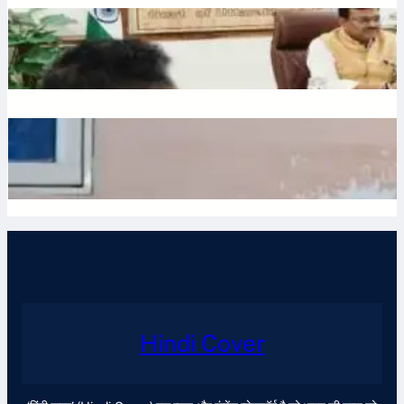
Water: उत्तराखंड में भूजल संरक्षण पर जोर, मुख्य सचिव ने दिए सख्त निर्देश
July 10, 2026
.
Ronit Sharma
Waqf: वक्फ बोर्ड में गैर-मुस्लिम सदस्यों की नियुक्ति का विरोध, शहर काजी
ने जताई नाराजगी
July 9, 2026
.
Ronit Sharma
Hindi Cover