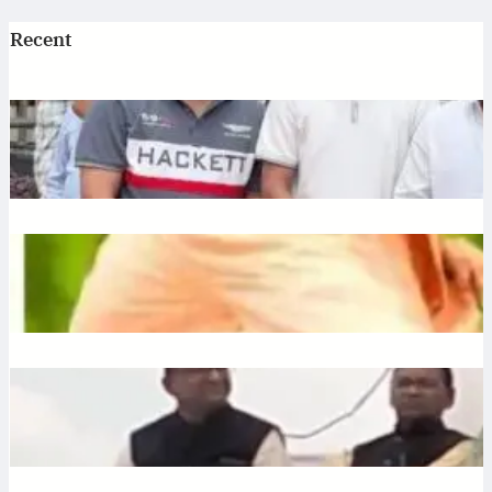
Recent
Jagannath: एटी पैलेस में भगवान जगन्नाथ की स्थापना, डिप्टी सीएम
अरुण साव ने रथ यात्रा को दिखाई हरी झंडी
July 10, 2026
.
Ronit Sharma
Plantation: यूपी में 12 जुलाई को लगेंगे 35 करोड़ पौधे, CM योगी करेंगे
अभियान की शुरुआत
July 10, 2026
.
Ronit Sharma
Liquor: छत्तीसगढ़ में बीजेपी विधायक शकुंतला पोर्ते का शराबबंदी पर बड़ा
बयान, वीडियो वायरल
July 10, 2026
.
Ronit Sharma