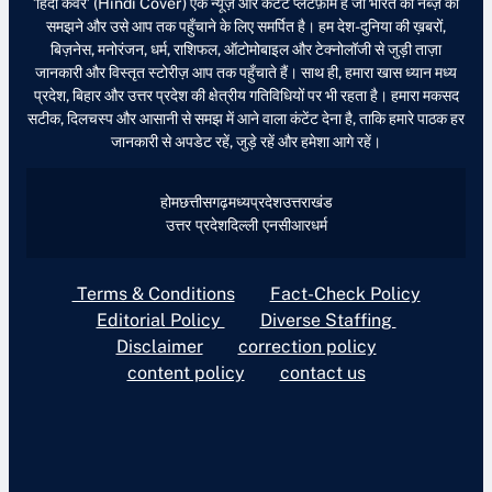
‘हिंदी कवर’ (Hindi Cover) एक न्यूज़ और कंटेंट प्लेटफ़ॉर्म है जो भारत की नब्ज़ को
समझने और उसे आप तक पहुँचाने के लिए समर्पित है। हम देश-दुनिया की ख़बरों,
बिज़नेस, मनोरंजन, धर्म, राशिफल, ऑटोमोबाइल और टेक्नोलॉजी से जुड़ी ताज़ा
जानकारी और विस्तृत स्टोरीज़ आप तक पहुँचाते हैं। साथ ही, हमारा खास ध्यान मध्य
प्रदेश, बिहार और उत्तर प्रदेश की क्षेत्रीय गतिविधियों पर भी रहता है। हमारा मकसद
सटीक, दिलचस्प और आसानी से समझ में आने वाला कंटेंट देना है, ताकि हमारे पाठक हर
जानकारी से अपडेट रहें, जुड़े रहें और हमेशा आगे रहें।
होम
छत्तीसगढ़
मध्यप्रदेश
उत्तराखंड
उत्तर प्रदेश
दिल्ली एनसीआर
धर्म
Terms & Conditions
Fact-Check Policy
Editorial Policy
Diverse Staffing
Disclaimer
correction policy
content policy
contact us