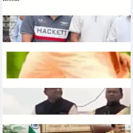
Jagannath: एटी पैलेस में भगवान जगन्नाथ की स्थापना, डिप्टी सीएम
अरुण साव ने रथ यात्रा को दिखाई हरी झंडी
July 10, 2026
.
Ronit Sharma
Plantation: यूपी में 12 जुलाई को लगेंगे 35 करोड़ पौधे, CM योगी करेंगे
अभियान की शुरुआत
July 10, 2026
.
Ronit Sharma
Liquor: छत्तीसगढ़ में बीजेपी विधायक शकुंतला पोर्ते का शराबबंदी पर बड़ा
बयान, वीडियो वायरल
July 10, 2026
.
Ronit Sharma
Water: उत्तराखंड में भूजल संरक्षण पर जोर, मुख्य सचिव ने दिए सख्त निर्देश