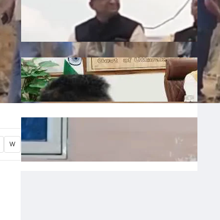
Liquor: छत्तीसगढ़ में बीजेपी विधायक शकुंतला
पोर्ते का शराबबंदी पर बड़ा बयान, वीडियो वायरल
July 10, 2026
.
Ronit Sharma
Water: उत्तराखंड में भूजल संरक्षण पर जोर, मुख्य
सचिव ने दिए सख्त निर्देश
July 10, 2026
.
Ronit Sharma
Waqf: वक्फ बोर्ड में गैर-मुस्लिम सदस्यों की
नियुक्ति का विरोध, शहर काजी ने जताई नाराजगी
W
July 9, 2026
.
Ronit Sharma