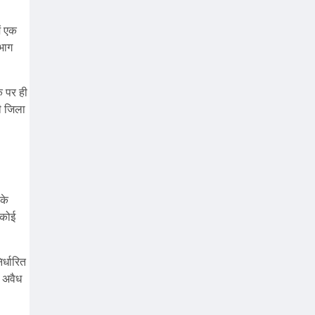
ं एक
िभाग
े पर ही
ी जिला
के
 कोई
र्धारित
ि अवैध