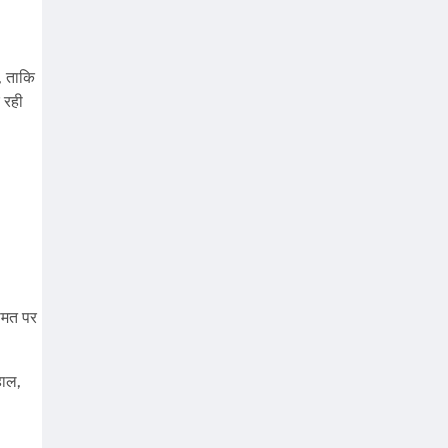
, ताकि
 रही
कीमत पर
हाल,