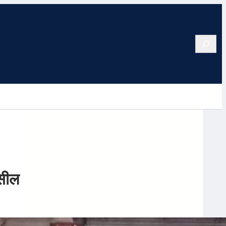
Search
 सील