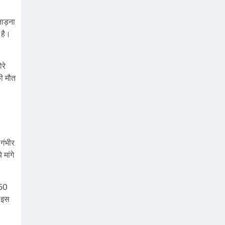
ताड़ना
 है।
रे
ी मौत
गंभीर
मांगे
 50
ी इस