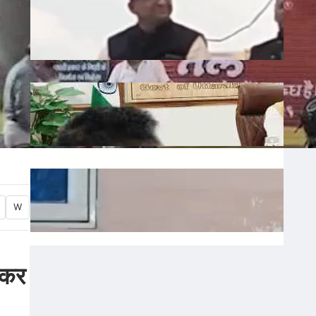
Liquor: छत्तीसगढ़ में बीजेपी विधायक शकुंतला
पोर्ते का शराबबंदी पर बड़ा बयान, वीडियो वायरल
July 10, 2026
.
Ronit Sharma
Water: उत्तराखंड में भूजल संरक्षण पर जोर, मुख्य
सचिव ने दिए सख्त निर्देश
July 10, 2026
.
Ronit Sharma
Waqf: वक्फ बोर्ड में गैर-मुस्लिम सदस्यों की
नियुक्ति का विरोध, शहर काजी ने जताई नाराजगी
W
July 9, 2026
.
Ronit Sharma
 आकर