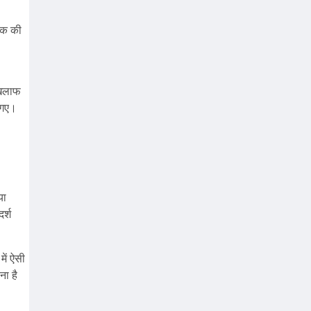
्षक की
खिलाफ
ह गए।
या
र्श
में ऐसी
ना है