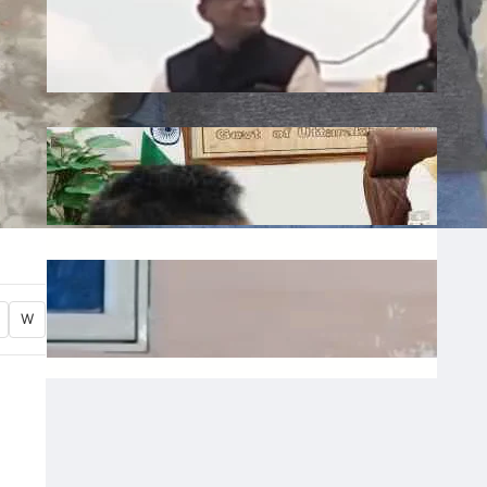
Liquor: छत्तीसगढ़ में बीजेपी विधायक शकुंतला
पोर्ते का शराबबंदी पर बड़ा बयान, वीडियो वायरल
July 10, 2026
.
Ronit Sharma
Water: उत्तराखंड में भूजल संरक्षण पर जोर, मुख्य
सचिव ने दिए सख्त निर्देश
July 10, 2026
.
Ronit Sharma
Waqf: वक्फ बोर्ड में गैर-मुस्लिम सदस्यों की
नियुक्ति का विरोध, शहर काजी ने जताई नाराजगी
W
July 9, 2026
.
Ronit Sharma