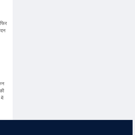
 फिर
नंदन
किन
 की
ें