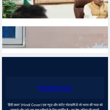
Water: उत्तराखंड में भूजल संरक्षण पर जोर, मुख्य सचिव ने दिए सख्त निर्देश
July 10, 2026
.
Ronit Sharma
Waqf: वक्फ बोर्ड में गैर-मुस्लिम सदस्यों की नियुक्ति का विरोध, शहर काजी
ने जताई नाराजगी
July 9, 2026
.
Ronit Sharma
Hindi Cover
‘हिंदी कवर’ (Hindi Cover) एक न्यूज़ और कंटेंट प्लेटफ़ॉर्म है जो भारत की नब्ज़ को
समझने और उसे आप तक पहुँचाने के लिए समर्पित है। हम देश-दुनिया की ख़बरों,