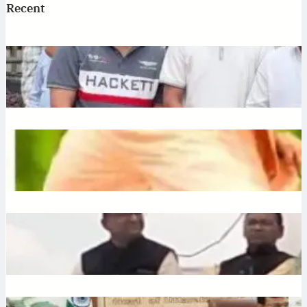
Recent
Jagannath: एटी पैलेस में भगवान जगन्नाथ की स्थापना, डिप्टी सीएम
अरुण साव ने रथ यात्रा को दिखाई हरी झंडी
July 10, 2026
.
Ronit Sharma
Plantation: यूपी में 12 जुलाई को लगेंगे 35 करोड़ पौधे, CM योगी करेंगे
अभियान की शुरुआत
July 10, 2026
.
Ronit Sharma
Liquor: छत्तीसगढ़ में बीजेपी विधायक शकुंतला पोर्ते का शराबबंदी पर बड़ा
बयान, वीडियो वायरल
July 10, 2026
.
Ronit Sharma