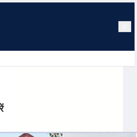
Search
ं