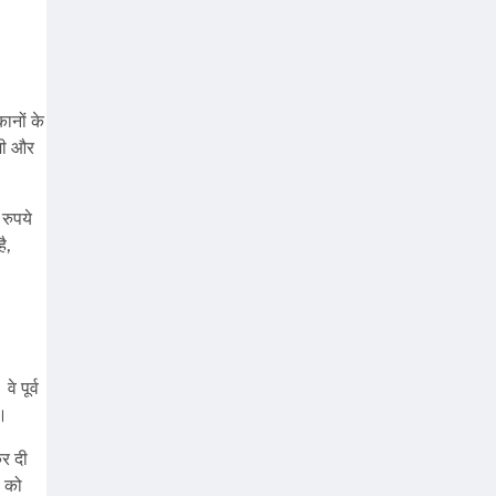
कानों के
कमी और
रुपये
ै,
े पूर्व
ी।
कर दी
ं को