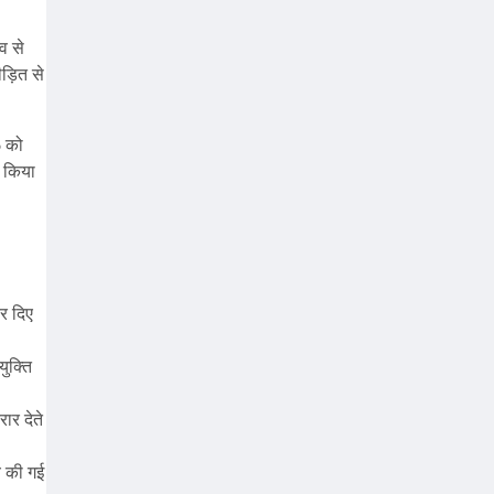
व से
ड़ित से
5 को
न किया
कर दिए
ुक्ति
ार देते
य की गई