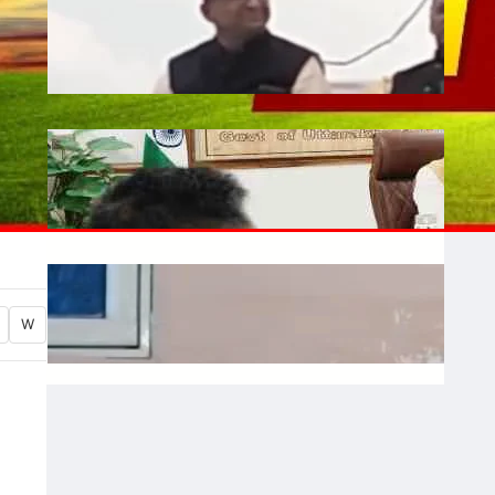
Liquor: छत्तीसगढ़ में बीजेपी विधायक शकुंतला
पोर्ते का शराबबंदी पर बड़ा बयान, वीडियो वायरल
July 10, 2026
.
Ronit Sharma
Water: उत्तराखंड में भूजल संरक्षण पर जोर, मुख्य
सचिव ने दिए सख्त निर्देश
July 10, 2026
.
Ronit Sharma
Waqf: वक्फ बोर्ड में गैर-मुस्लिम सदस्यों की
नियुक्ति का विरोध, शहर काजी ने जताई नाराजगी
W
July 9, 2026
.
Ronit Sharma