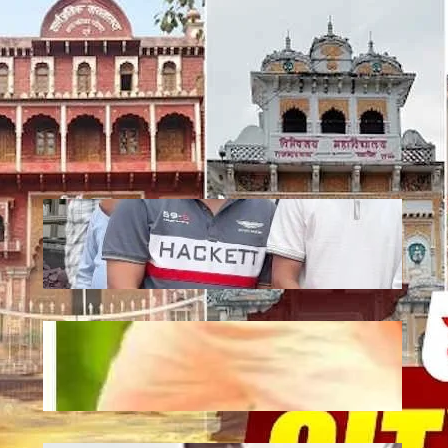
Recent
Jagannath: एटी पैलेस में भगवान जगन्नाथ की
स्थापना, डिप्टी सीएम अरुण साव ने रथ यात्रा को
दिखाई हरी झंडी
July 10, 2026
.
Ronit Sharma
Plantation: यूपी में 12 जुलाई को लगेंगे 35
करोड़ पौधे, CM योगी करेंगे अभियान की शुरुआत
July 10, 2026
.
Ronit Sharma